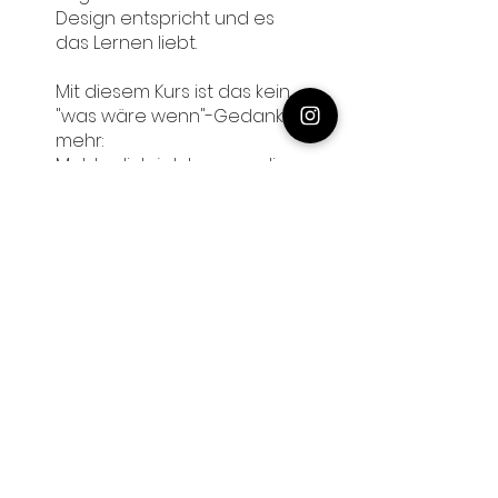
Design entspricht und es
das Lernen liebt.
Mit diesem Kurs ist das kein
"was wäre wenn"-Gedanke
mehr:
Melde dich jetzt an, um die
Tür zu einer Welt zu öffnen,
in der Lernen einfach ist
und Spaß macht und
verändere euren Alltag hin
zu mehr Leichtigkeit und
Dieses Programm ist mit
einer Gruppe verbunden.
Teilnehmer des Programms
werden automatisch