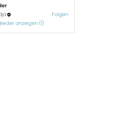
der
dja
Folgen
glieder anzeigen (1)