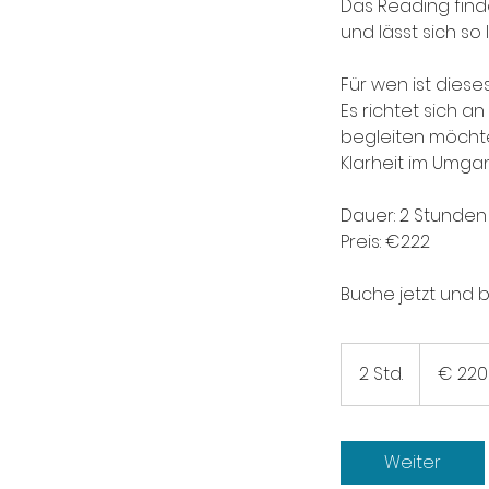
Das Reading find
und lässt sich so 
Für wen ist diese
Es richtet sich a
begleiten möchten
Klarheit im Umga
Dauer: 2 Stunden
Preis: €222
Buche jetzt und b
220
Euro
2 Std.
2
€ 220
S
t
d
Weiter
.