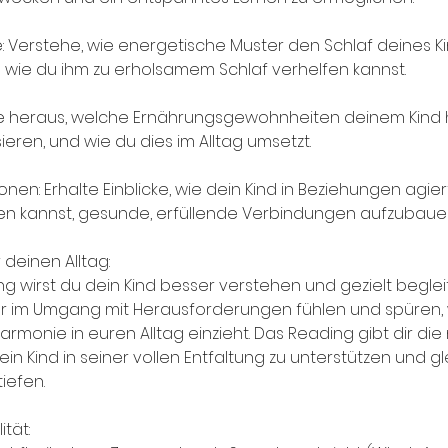
e: Verstehe, wie energetische Muster den Schlaf deines K
 wie du ihm zu erholsamem Schlaf verhelfen kannst.
de heraus, welche Ernährungsgewohnheiten deinem Kind h
sieren, und wie du dies im Alltag umsetzt.
tionen: Erhalte Einblicke, wie dein Kind in Beziehungen agie
en kannst, gesunde, erfüllende Verbindungen aufzubaue
deinen Alltag:
 wirst du dein Kind besser verstehen und gezielt beglei
rer im Umgang mit Herausforderungen fühlen und spüren,
Harmonie in euren Alltag einzieht. Das Reading gibt dir die
n Kind in seiner vollen Entfaltung zu unterstützen und gl
iefen.
ität: