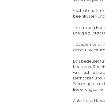
- Schlaf und Ruh
beeinflussen und
- Ernährung: Fin
Energie zu stabili
- Soziale Interak
dabei unterstütz
Das bedeutet für 
Nach dem Reading
wirst dich siche
Leichtigkeit und 
Werkzeuge, um dei
Beziehung zu vert
Ablauf und Flexibil