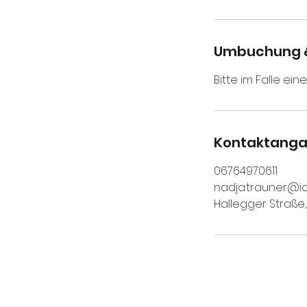
Umbuchung 
Bitte im Falle e
Kontaktang
06764970611
nadja.trauner@i
Hallegger Straße