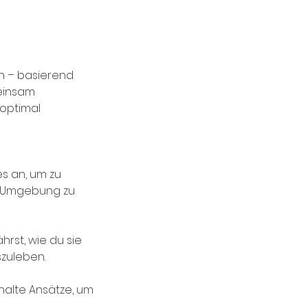
en – basierend
einsam
 optimal
s an, um zu
ne Umgebung zu
hrst, wie du sie
szuleben.
rhalte Ansätze, um