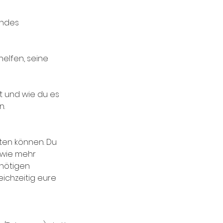
indes
elfen, seine
rt und wie du es
n.
ten können. Du
 wie mehr
 nötigen
eichzeitig eure