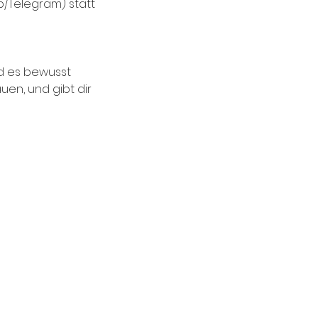
p/Telegram) statt
und es bewusst
uen, und gibt dir