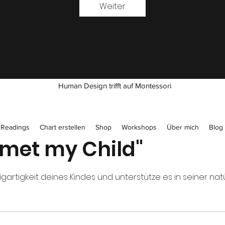
Weiter
maximusmom
Human Design trifft auf Montessori
Readings
Chart erstellen
Shop
Workshops
Über mich
Blog
 met my Child"
igartigkeit deines Kindes und unterstütze es in seiner nat