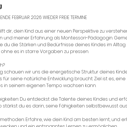
g
ENDE FEBRUAR 2026 WIEDER FREIE TERMINE
lft dir, dein Kind aus einer neuen Perspektive zu versteh
n und meiner Erfahrung als Montessori-Pädagogin. Gem
e du die Stärken und Bedürfnisse deines Kindes im Alltag
, ohne es in starre Vorgaben zu pressen.
h?
g schauen wir uns die energetische Struktur deines Kinde
 für seine natürliche Entwicklung braucht. Ziel ist es, ei
 es in seinem eigenen Tempo wachsen kann.
igkeiten: Du entdeckst die Talente deines Kindes und erfä
o stärkst du es darin, seine Fähigkeiten selbstbewusst au
rnmethoden: Erfahre, wie dein Kind am besten lernt, und e
 wecken und ein entspanntes Lernen zu ermöglichen.