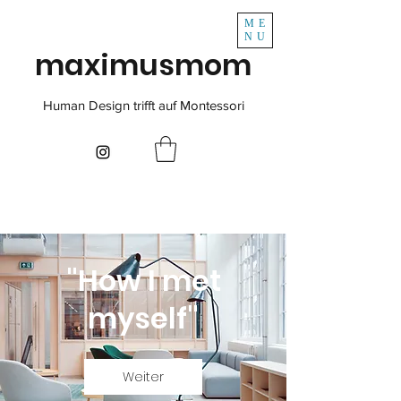
ME
NU
maximusmom
Human Design trifft auf Montessori
"How I met
myself"
Weiter