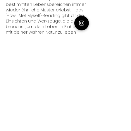
bestimmten Lebensbereichen immer
wieder ähnliche Muster erlebst – das
"How I Met Myself"-Reading gibt dir die
Einsichten und Werkzeuge, die du
brauchst, um dein Leben in Einklang
mit deiner wahren Natur zu leben.
220
Euro
2 Std.
2
€ 220
Zoom
S
t
d
.
Weiter
Umbuchung & Kündigung
Bitte im Falle einer Umbuchung 24h im
Voraus Bescheid zu geben.